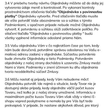
3.4 V priebehu tvorby návrhu Objednávky môžete až do doby jej
vytvorenia údaje meniť a kontrolovať. Po vykonaní kontroly
prostredníctvom stlačenia tlačidla
"Objednávka s povinnosťou
platby"
Objednávku vytvoríte. Pred stlačením tlačidla musíte
ale ešte potvrdiť Vaše oboznámenie sa a súhlas s týmito
Podmienkami, v opačnom prípade nebude možné Objednávku
vytvoriť. K potvrdeniu a súhlasu slúži zaškrtávacie políčko. Po
stlačení tlačidla "Objednávka s povinnosťou platby " budú
všetky vyplnené informácie odoslané priamo Nám.
3.5 Vašu objednávku Vám v čo najkratšom čase po tom, kedy
nám bude doručená, potvrdíme správou odoslanou na Vašu e-
mailovú adresu zadanú v objednávke. Súčasťou potvrdenia
bude zhrnutie Objednávky a tieto Podmienky. Potvrdením
objednávky z našej strany dochádza k uzavretiu Zmluvy medzi
Nami a Vami. Podmienky v znení účinnom ku dňu objednania
tvoria neoddeliteľnú súčasť Zmluvy.
3.6 Môžu nastať aj prípady, kedy Vám nebudeme môcť
Objednávku potvrdiť. Ide najmä o situácie, kedy Tovar nie je
dostupný alebo prípady, kedy objednáte väčší počet kusov
Tovaru, než koľko je z našej strany umožnené. Informáciu o
maximálnom počte kusov Tovaru Vám však vždy v rámci E-
shopu vopred poskytneme a nemala by pre Vás byť teda
prekvapivá. V prípade, že nastane akýkoľvek dôvod, pre ktorý