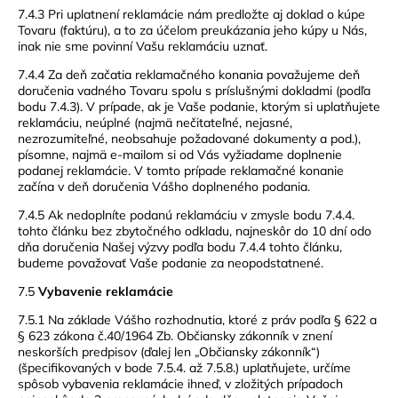
7.4.3 Pri uplatnení reklamácie nám predložte aj doklad o kúpe
Tovaru (faktúru), a to za účelom preukázania jeho kúpy u Nás,
inak nie sme povinní Vašu reklamáciu uznať.
7.4.4 Za deň začatia reklamačného konania považujeme deň
doručenia vadného Tovaru spolu s príslušnými dokladmi (podľa
bodu 7.4.3). V prípade, ak je Vaše podanie, ktorým si uplatňujete
reklamáciu, neúplné (najmä nečitateľné, nejasné,
nezrozumiteľné, neobsahuje požadované dokumenty a pod.),
písomne, najmä e-mailom si od Vás vyžiadame doplnenie
podanej reklamácie. V tomto prípade reklamačné konanie
začína v deň doručenia Vášho doplneného podania.
7.4.5 Ak nedoplníte podanú reklamáciu v zmysle bodu 7.4.4.
tohto článku bez zbytočného odkladu, najneskôr do 10 dní odo
dňa doručenia Našej výzvy podľa bodu 7.4.4 tohto článku,
budeme považovať Vaše podanie za neopodstatnené.
7.5
Vybavenie reklamácie
7.5.1 Na základe Vášho rozhodnutia, ktoré z práv podľa § 622 a
§ 623 zákona č.40/1964 Zb. Občiansky zákonník v znení
neskorších predpisov (ďalej len „Občiansky zákonník“)
(špecifikovaných v bode 7.5.4. až 7.5.8.) uplatňujete, určíme
spôsob vybavenia reklamácie ihneď, v zložitých prípadoch