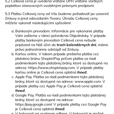
5.2 Celková cena je uvedená vrátane DPH vrátane všetkých
poplatkov stanovených osobitnými právnymi predpismi.
5.3 Platbu Celkovej ceny od Vás budeme požadovať po uzavretí
Zmluvy a pred odovzdaním Tovaru. Úhradu Celkovej ceny
môžete vykonať nasledujúcimi spôsobmi:
Bankovým prevodom. Informácie pre vykonanie platby
Vám zašleme v rámci potvrdenia Objednávky. V prípade
platby bankovým prevodom Celková cena
nebude
pripísaná na Náš účet do
troch kalendárnych dní
, máme
právo jednostranne odstúpiť od Zmluvy.
Kartou online. V takom prípade prebieha platba cez
platobnú bránu ShoptetPay pričom platba sa riadi
podmienkami tejto platobnej brány, ktoré sú dostupné na
adrese: https://www.shoptetpay.com. V prípade platby
kartou online je Celková cena splatná
ihneď
.
Apple Pay. Platba sa riadi podmienkami tejto platobnej
brány, ktoré sú dostupné na adrese: www.apple.com. V
prípade platby cez Apple Pay je Celková cena splatná
ihneď
.
Google Pay. Platba sa riadi podmienkami tejto platobnej
brány, ktoré sú dostupné na adrese:
https://pay.google.com/. V prípade platby cez Google Pay
je Celková cena splatná
ihneď
.
V hotovosti pri osobnom odbere. V hotovosti je možné