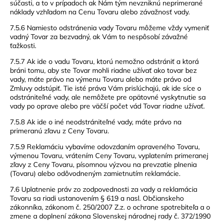
súčasti, a to v prípadoch ak Nám tým nevzniknú neprimerané
náklady vzhľadom na Cenu Tovaru alebo závažnosť vady.
7.5.6 Namiesto odstránenia vady Tovaru môžeme vždy vymeniť
vadný Tovar za bezvadný, ak Vám to nespôsobí závažné
ťažkosti.
7.5.7 Ak ide o vadu Tovaru, ktorú nemožno odstrániť a ktorá
bráni tomu, aby ste Tovar mohli riadne užívať ako tovar bez
vady, máte právo na výmenu Tovaru alebo máte právo od
Zmluvy odstúpiť. Tie isté práva Vám prislúchajú, ak ide síce o
odstrániteľné vady, ale nemôžete pre opätovné vyskytnutie sa
vady po oprave alebo pre väčší počet vád Tovar riadne užívať.
7.5.8 Ak ide o iné neodstrániteľné vady, máte právo na
primeranú zľavu z Ceny Tovaru.
7.5.9 Reklamáciu vybavíme odovzdaním opraveného Tovaru,
výmenou Tovaru, vrátením Ceny Tovaru, vyplatením primeranej
zľavy z Ceny Tovaru, písomnou výzvou na prevzatie plnenia
(Tovaru) alebo odôvodneným zamietnutím reklamácie.
7.6 Uplatnenie práv zo zodpovednosti za vady a reklamácia
Tovaru sa riadi ustanovením § 619 a nasl. Občianskeho
zákonníka, zákonom č. 250/2007 Z.z. o ochrane spotrebiteľa a o
zmene a doplnení zákona Slovenskej národnej rady č. 372/1990