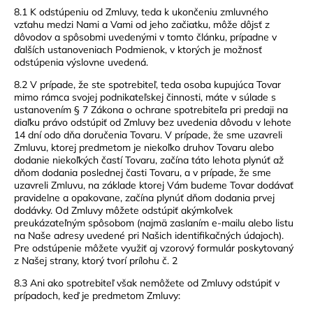
8.1 K odstúpeniu od Zmluvy, teda k ukončeniu zmluvného
vzťahu medzi Nami a Vami od jeho začiatku, môže dôjsť z
dôvodov a spôsobmi uvedenými v tomto článku, prípadne v
ďalších ustanoveniach Podmienok, v ktorých je možnosť
odstúpenia výslovne uvedená.
8.2 V prípade, že ste spotrebiteľ, teda osoba kupujúca Tovar
mimo rámca svojej podnikateľskej činnosti, máte v súlade s
ustanovením § 7 Zákona o ochrane spotrebiteľa pri predaji na
diaľku právo odstúpiť od Zmluvy bez uvedenia dôvodu v lehote
14 dní odo dňa doručenia Tovaru. V prípade, že sme uzavreli
Zmluvu, ktorej predmetom je niekoľko druhov Tovaru alebo
dodanie niekoľkých častí Tovaru, začína táto lehota plynúť až
dňom dodania poslednej časti Tovaru, a v prípade, že sme
uzavreli Zmluvu, na základe ktorej Vám budeme Tovar dodávať
pravidelne a opakovane, začína plynúť dňom dodania prvej
dodávky. Od Zmluvy môžete odstúpiť akýmkoľvek
preukázateľným spôsobom (najmä zaslaním e-mailu alebo listu
na Naše adresy uvedené pri Našich identifikačných údajoch).
Pre odstúpenie môžete využiť aj vzorový formulár poskytovaný
z Našej strany, ktorý tvorí prílohu č. 2
8.3 Ani ako spotrebiteľ však nemôžete od Zmluvy odstúpiť v
prípadoch, keď je predmetom Zmluvy: