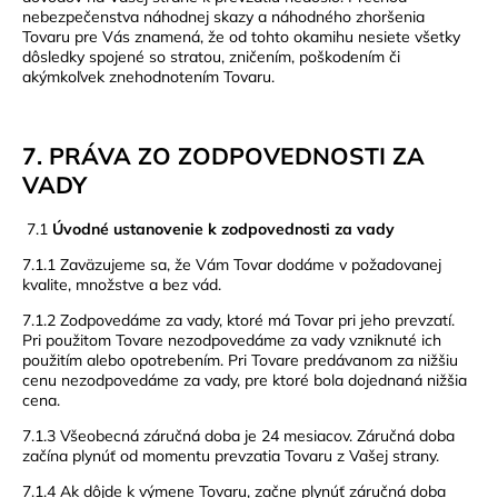
nebezpečenstva náhodnej skazy a náhodného zhoršenia
Tovaru pre Vás znamená, že od tohto okamihu nesiete všetky
dôsledky spojené so stratou, zničením, poškodením či
akýmkoľvek znehodnotením Tovaru.
7. PRÁVA ZO ZODPOVEDNOSTI ZA
VADY
7.1
Úvodné ustanovenie k zodpovednosti za vady
7.1.1 Zaväzujeme sa, že Vám Tovar dodáme v požadovanej
kvalite, množstve a bez vád.
7.1.2 Zodpovedáme za vady, ktoré má Tovar pri jeho prevzatí.
Pri použitom Tovare nezodpovedáme za vady vzniknuté ich
použitím alebo opotrebením. Pri Tovare predávanom za nižšiu
cenu nezodpovedáme za vady, pre ktoré bola dojednaná nižšia
cena.
7.1.3 Všeobecná záručná doba je 24 mesiacov. Záručná doba
začína plynúť od momentu prevzatia Tovaru z Vašej strany.
7.1.4 Ak dôjde k výmene Tovaru, začne plynúť záručná doba