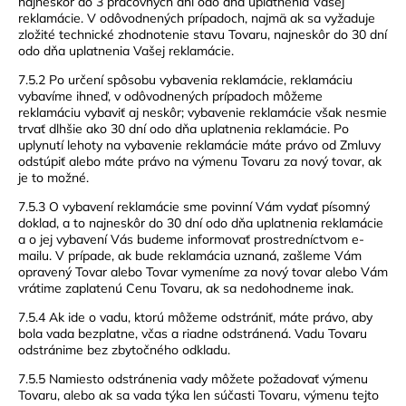
najneskôr do 3 pracovných dní odo dňa uplatnenia Vašej
reklamácie. V odôvodnených prípadoch, najmä ak sa vyžaduje
zložité technické zhodnotenie stavu Tovaru, najneskôr do 30 dní
odo dňa uplatnenia Vašej reklamácie.
7.5.2 Po určení spôsobu vybavenia reklamácie, reklamáciu
vybavíme ihneď, v odôvodnených prípadoch môžeme
reklamáciu vybaviť aj neskôr; vybavenie reklamácie však nesmie
trvať dlhšie ako 30 dní odo dňa uplatnenia reklamácie. Po
uplynutí lehoty na vybavenie reklamácie máte právo od Zmluvy
odstúpiť alebo máte právo na výmenu Tovaru za nový tovar, ak
je to možné.
7.5.3 O vybavení reklamácie sme povinní Vám vydať písomný
doklad, a to najneskôr do 30 dní odo dňa uplatnenia reklamácie
a o jej vybavení Vás budeme informovať prostredníctvom e-
mailu. V prípade, ak bude reklamácia uznaná, zašleme Vám
opravený Tovar alebo Tovar vymeníme za nový tovar alebo Vám
vrátime zaplatenú Cenu Tovaru, ak sa nedohodneme inak.
7.5.4 Ak ide o vadu, ktorú môžeme odstrániť, máte právo, aby
bola vada bezplatne, včas a riadne odstránená. Vadu Tovaru
odstránime bez zbytočného odkladu.
7.5.5 Namiesto odstránenia vady môžete požadovať výmenu
Tovaru, alebo ak sa vada týka len súčasti Tovaru, výmenu tejto