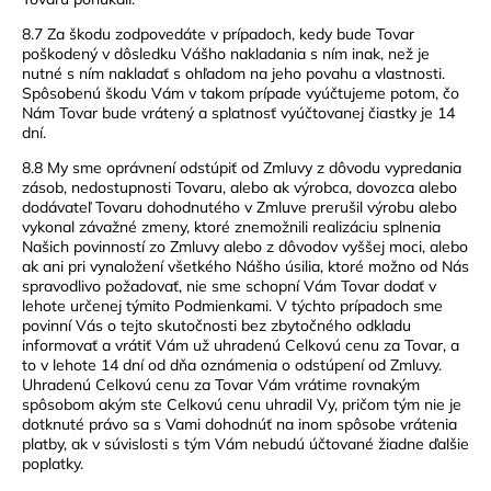
8.7 Za škodu zodpovedáte v prípadoch, kedy bude Tovar
poškodený v dôsledku Vášho nakladania s ním inak, než je
nutné s ním nakladať s ohľadom na jeho povahu a vlastnosti.
Spôsobenú škodu Vám v takom prípade vyúčtujeme potom, čo
Nám Tovar bude vrátený a splatnosť vyúčtovanej čiastky je 14
dní.
8.8 My sme oprávnení odstúpiť od Zmluvy z dôvodu vypredania
zásob, nedostupnosti Tovaru, alebo ak výrobca, dovozca alebo
dodávateľ Tovaru dohodnutého v Zmluve prerušil výrobu alebo
vykonal závažné zmeny, ktoré znemožnili realizáciu splnenia
Našich povinností zo Zmluvy alebo z dôvodov vyššej moci, alebo
ak ani pri vynaložení všetkého Nášho úsilia, ktoré možno od Nás
spravodlivo požadovať, nie sme schopní Vám Tovar dodať v
lehote určenej týmito Podmienkami. V týchto prípadoch sme
povinní Vás o tejto skutočnosti bez zbytočného odkladu
informovať a vrátiť Vám už uhradenú Celkovú cenu za Tovar, a
to v lehote 14 dní od dňa oznámenia o odstúpení od Zmluvy.
Uhradenú Celkovú cenu za Tovar Vám vrátime rovnakým
spôsobom akým ste Celkovú cenu uhradil Vy, pričom tým nie je
dotknuté právo sa s Vami dohodnúť na inom spôsobe vrátenia
platby, ak v súvislosti s tým Vám nebudú účtované žiadne ďalšie
poplatky.