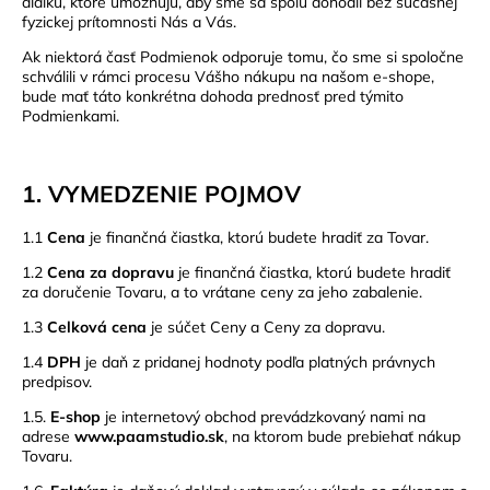
diaľku, ktoré umožňujú, aby sme sa spolu dohodli bez súčasnej
fyzickej prítomnosti Nás a Vás.
Ak niektorá časť Podmienok odporuje tomu, čo sme si spoločne
schválili v rámci procesu Vášho nákupu na našom e-shope,
bude mať táto konkrétna dohoda prednosť pred týmito
Podmienkami.
1. VYMEDZENIE POJMOV
1.1
Cena
je finančná čiastka, ktorú budete hradiť za Tovar.
1.2
Cena za dopravu
je finančná čiastka, ktorú budete hradiť
za doručenie Tovaru, a to vrátane ceny za jeho zabalenie.
1.3
Celková cena
je súčet Ceny a Ceny za dopravu.
1.4
DPH
je daň z pridanej hodnoty podľa platných právnych
predpisov.
1.5.
E-shop
je internetový obchod prevádzkovaný nami na
adrese
www.paamstudio.sk
, na ktorom bude prebiehať nákup
Tovaru.