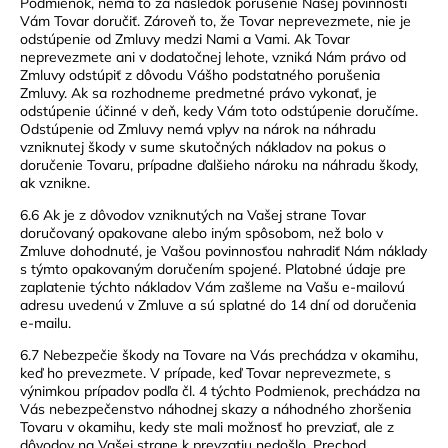
Podmienok, nemá to za následok porušenie Našej povinnosti
Vám Tovar doručiť. Zároveň to, že Tovar neprevezmete, nie je
odstúpenie od Zmluvy medzi Nami a Vami. Ak Tovar
neprevezmete ani v dodatočnej lehote, vzniká Nám právo od
Zmluvy odstúpiť z dôvodu Vášho podstatného porušenia
Zmluvy. Ak sa rozhodneme predmetné právo vykonať, je
odstúpenie účinné v deň, kedy Vám toto odstúpenie doručíme.
Odstúpenie od Zmluvy nemá vplyv na nárok na náhradu
vzniknutej škody v sume skutočných nákladov na pokus o
doručenie Tovaru, prípadne ďalšieho nároku na náhradu škody,
ak vznikne.
6.6 Ak je z dôvodov vzniknutých na Vašej strane Tovar
doručovaný opakovane alebo iným spôsobom, než bolo v
Zmluve dohodnuté, je Vašou povinnosťou nahradiť Nám náklady
s týmto opakovaným doručením spojené. Platobné údaje pre
zaplatenie týchto nákladov Vám zašleme na Vašu e-mailovú
adresu uvedenú v Zmluve a sú splatné do 14 dní od doručenia
e-mailu.
6.7 Nebezpečie škody na Tovare na Vás prechádza v okamihu,
keď ho prevezmete. V prípade, keď Tovar neprevezmete, s
výnimkou prípadov podľa čl. 4 týchto Podmienok, prechádza na
Vás nebezpečenstvo náhodnej skazy a náhodného zhoršenia
Tovaru v okamihu, kedy ste mali možnosť ho prevziať, ale z
dôvodov na Vašej strane k prevzatiu nedošlo. Prechod