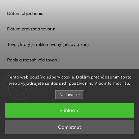
Dátum objednania:
Dátum prevzatia tovaru:
Tovar, ktorý je reklamovaný (názov a kód):
Popis a rozsah vád tovaru:
Ako zákazník predávajúceho požadujem, aby moja
Tento web používa súbory cookie. Ďalším prechádzaním tohto
reklamácia bola vybavená nasledovným spôsobom:
webu vyjadrujete súhlas s ich používaním. Viac informácií
tu
.
Nastavenie
Prajem si vrátiť peniaze na bankový účet (IBAN)/iným
spôsobom
Súhlasím
Odmietnuť
Prílohy:
Dátum: