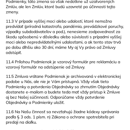
Podmienky, táto zmena sa však nedotkne už uzatvorených
Zmlúv, ale len Zmlúv, ktoré budú uzavreté po účinnosti tejto
zmeny.
11.3 V prípade vyššej moci alebo udalostí, ktoré nemožno
predvídať (prírodná katastrofa, pandémia, prevádzkové poruchy,
výpadky subdodávateľov a pod.), nenesieme zodpovednosť za
škodu spôsobenú v dôsledku alebo súvislosti s prípadmi vyššej
moci alebo nepredvídateľnými udalosťami, a ak tento stav trvá
po dobu dlhšiu ako 30 dní, máme My aj Vy právo od Zmluvy
odstúpiť.
11.4 Prílohou Podmienok je vzorový formulár pre reklamáciu a
vzorový formulár na odstúpenie od Zmluvy.
11.5 Zmluva vrátane Podmienok je archivovaná v elektronickej
podobe u Nás, ale nie je Vám prístupná. Vždy však tieto
Podmienky a potvrdenia Objednávky so zhrnutím Objednávky
dostanete e-mailom a budete teda mať vždy prístup k Zmluve
aj bez Našej súčinnosti. Odporúčame vždy potvrdenie
Objednávky a Podmienky uložiť.
11.6 Na Našu činnosť sa nevzťahujú žiadne kódexy správania
podľa § 3 ods. 1 písm. n) Zákona o ochrane spotrebiteľa pri
predaji na diaľku.