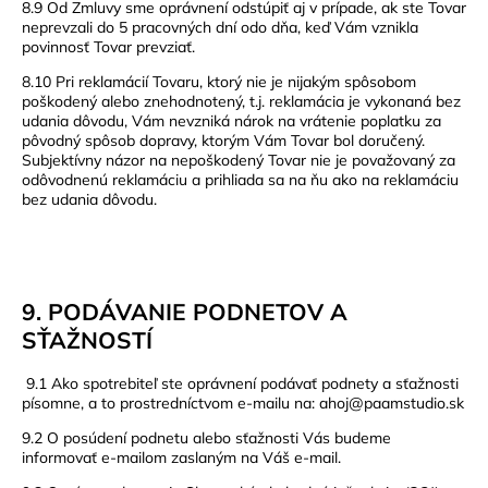
8.9 Od Zmluvy sme oprávnení odstúpiť aj v prípade, ak ste Tovar
neprevzali do 5 pracovných dní odo dňa, keď Vám vznikla
povinnosť Tovar prevziať.
8.10
Pri reklamácií Tovaru, ktorý nie je nijakým spôsobom
poškodený alebo znehodnotený, t.j. reklamácia je vykonaná bez
udania dôvodu, Vám nevzniká nárok na vrátenie poplatku za
pôvodný spôsob dopravy, ktorým Vám Tovar bol doručený.
Subjektívny názor na nepoškodený Tovar nie je považovaný za
odôvodnenú reklamáciu a prihliada sa na ňu ako na reklamáciu
bez udania dôvodu.
9. PODÁVANIE PODNETOV A
SŤAŽNOSTÍ
9.1 Ako spotrebiteľ ste oprávnení podávať podnety a sťažnosti
písomne, a to prostredníctvom e-mailu na:
ahoj@paamstudio.sk
9.2 O posúdení podnetu alebo sťažnosti Vás budeme
informovať e-mailom zaslaným na Váš e-mail.