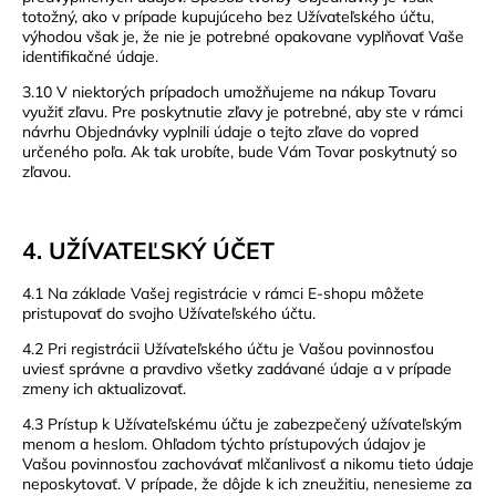
totožný, ako v prípade kupujúceho bez Užívateľského účtu,
výhodou však je, že nie je potrebné opakovane vyplňovať Vaše
identifikačné údaje.
3.10 V niektorých prípadoch umožňujeme na nákup Tovaru
využiť zľavu. Pre poskytnutie zľavy je potrebné, aby ste v rámci
návrhu Objednávky vyplnili údaje o tejto zľave do vopred
určeného poľa. Ak tak urobíte, bude Vám Tovar poskytnutý so
zľavou.
4. UŽÍVATEĽ
SKÝ ÚČET
4.1 Na základe Vašej registrácie v rámci E-shopu môžete
pristupovať do svojho Užívateľského účtu.
4.2 Pri registrácii Užívateľského účtu je Vašou povinnosťou
uviesť správne a pravdivo všetky zadávané údaje a v prípade
zmeny ich aktualizovať.
4.3 Prístup k Užívateľskému účtu je zabezpečený užívateľským
menom a heslom. Ohľadom týchto prístupových údajov je
Vašou povinnosťou zachovávať mlčanlivosť a nikomu tieto údaje
neposkytovať. V prípade, že dôjde k ich zneužitiu, nenesieme za