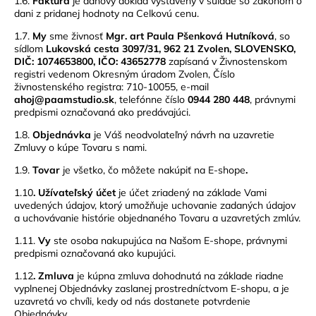
1.6.
Faktúra
je daňový doklad vystavený v súlade so zákonom o
dani z pridanej hodnoty na Celkovú cenu.
1.7.
My
sme živnosť
Mgr. art Paula Pšenková Hutníková
, so
sídlom
Lukovská cesta 3097/31, 962 21 Zvolen, SLOVENSKO,
DIČ: 1074653800, IČO: 43652778
zapísaná v Živnostenskom
registri
vedenom Okresným úradom Zvolen, Číslo
živnostenského registra: 710-10055, e-mail
ahoj@paamstudio.sk
, telefónne číslo
0944 280 448
,
právnymi
predpismi označovaná ako predávajúci.
1.8.
Objednávka
je Váš neodvolateľný návrh na uzavretie
Zmluvy o kúpe Tovaru s nami.
1.9.
Tovar
je všetko, čo môžete nakúpiť na E-shope
.
1.10
. Užívateľský účet
je účet zriadený na základe Vami
uvedených údajov, ktorý umožňuje uchovanie zadaných údajov
a uchovávanie histórie objednaného Tovaru a uzavretých zmlúv.
1.11.
Vy
ste osoba nakupujúca na Našom E-shope, právnymi
predpismi označovaná ako kupujúci.
1.12
. Zmluva
je kúpna zmluva dohodnutá na základe riadne
vyplnenej Objednávky zaslanej prostredníctvom E-shopu, a je
uzavretá vo chvíli, kedy od nás dostanete potvrdenie
Objednávky.