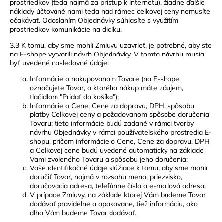
prostriedkov (teda najmä za prístup k internetu), žiadne ďalšie
náklady účtované nami teda nad rámec celkovej ceny nemusíte
očakávať. Odoslaním Objednávky súhlasíte s využitím
prostriedkov komunikácie na diaľku.
3.3 K tomu, aby sme mohli Zmluvu uzavrieť, je potrebné, aby ste
na E-shope vytvorili návrh Objednávky. V tomto návrhu musia
byť uvedené nasledovné údaje:
Informácie o nakupovanom Tovare (na E-shope
označujete Tovar, o ktorého nákup máte záujem,
tlačidlom "Pridať do košíka");
Informácie o Cene, Cene za dopravu, DPH, spôsobu
platby Celkovej ceny a požadovanom spôsobe doručenia
Tovaru; tieto informácie budú zadané v rámci tvorby
návrhu Objednávky v rámci používateľského prostredia E-
shopu, pričom informácie o Cene, Cene za dopravu, DPH
a Celkovej cene budú uvedené automaticky na základe
Vami zvoleného Tovaru a spôsobu jeho doručenia;
Vaše identifikačné údaje slúžiace k tomu, aby sme mohli
doručiť Tovar, najmä v rozsahu meno, priezvisko,
doručovacia adresa, telefónne číslo a e-mailová adresa;
V prípade Zmluvy, na základe ktorej Vám budeme Tovar
dodávať pravidelne a opakovane, tiež informáciu, ako
dlho Vám budeme Tovar dodávať.