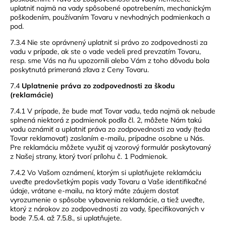
uplatniť najmä na vady spôsobené opotrebením, mechanickým
poškodením, používaním Tovaru v nevhodných podmienkach a
pod.
7.3.4 Nie ste oprávnený uplatniť si právo zo zodpovednosti za
vadu v prípade, ak ste o vade vedeli pred prevzatím Tovaru,
resp. sme Vás na ňu upozornili alebo Vám z toho dôvodu bola
poskytnutá primeraná zľava z Ceny Tovaru.
7.4
Uplatnenie práva zo zodpovednosti za škodu
(reklamácie)
7.4.1 V prípade, že bude mať Tovar vadu, teda najmä ak nebude
splnená niektorá z podmienok podľa čl. 2, môžete Nám takú
vadu oznámiť a uplatniť práva zo zodpovednosti za vady (teda
Tovar reklamovať) zaslaním e-mailu, prípadne osobne u Nás.
Pre reklamáciu môžete využiť aj vzorový formulár poskytovaný
z Našej strany, ktorý tvorí prílohu č. 1 Podmienok.
7.4.2 Vo Vašom oznámení, ktorým si uplatňujete reklamáciu
uveďte predovšetkým popis vady Tovaru a Vaše identifikačné
údaje, vrátane e-mailu, na ktorý máte záujem dostať
vyrozumenie o spôsobe vybavenia reklamácie, a tiež uveďte,
ktorý z nárokov zo zodpovednosti za vady, špecifikovaných v
bode 7.5.4. až 7.5.8., si uplatňujete.