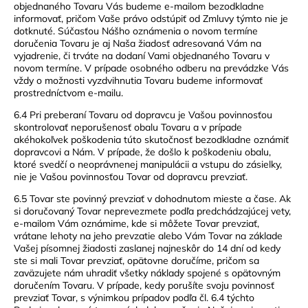
objednaného Tovaru Vás budeme e-mailom bezodkladne
informovať, pričom Vaše právo odstúpiť od Zmluvy týmto nie je
dotknuté. Súčasťou Nášho oznámenia o novom termíne
doručenia Tovaru je aj Naša žiadosť adresovaná Vám na
vyjadrenie, či trváte na dodaní Vami objednaného Tovaru v
novom termíne. V prípade osobného odberu na prevádzke Vás
vždy o možnosti vyzdvihnutia Tovaru budeme informovať
prostredníctvom e-mailu.
6.4 Pri preberaní Tovaru od dopravcu je Vašou povinnosťou
skontrolovať neporušenosť obalu Tovaru a v prípade
akéhokoľvek poškodenia túto skutočnosť bezodkladne oznámiť
dopravcovi a Nám. V prípade, že došlo k poškodeniu obalu,
ktoré svedčí o neoprávnenej manipulácii a vstupu do zásielky,
nie je Vašou povinnosťou Tovar od dopravcu prevziať.
6.5 Tovar ste povinný prevziať v dohodnutom mieste a čase. Ak
si doručovaný Tovar neprevezmete podľa predchádzajúcej vety,
e-mailom Vám oznámime, kde si môžete Tovar prevziať,
vrátane lehoty na jeho prevzatie alebo Vám Tovar na základe
Vašej písomnej žiadosti zaslanej najneskôr do 14 dní od kedy
ste si mali Tovar prevziať, opätovne doručíme, pričom sa
zaväzujete nám uhradiť všetky náklady spojené s opätovným
doručením Tovaru. V prípade, kedy porušíte svoju povinnosť
prevziať Tovar, s výnimkou prípadov podľa čl. 6.4 týchto