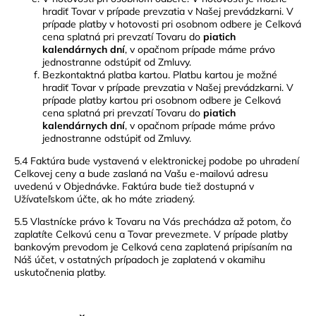
hradiť Tovar v prípade prevzatia v Našej prevádzkarni. V
prípade platby v hotovosti pri osobnom odbere je Celková
cena splatná pri prevzatí Tovaru do
piatich
kalendárnych dní
, v opačnom prípade máme právo
jednostranne odstúpiť od Zmluvy.
Bezkontaktná platba kartou. Platbu kartou je možné
hradiť Tovar v prípade prevzatia v Našej prevádzkarni. V
prípade platby kartou pri osobnom odbere je Celková
cena splatná pri prevzatí Tovaru do
piatich
kalendárnych dní
, v opačnom prípade máme právo
jednostranne odstúpiť od Zmluvy.
5.4 Faktúra bude vystavená v elektronickej podobe po uhradení
Celkovej ceny a bude zaslaná na Vašu e-mailovú adresu
uvedenú v Objednávke. Faktúra bude tiež dostupná v
Užívateľskom účte, ak ho máte zriadený.
5.5 Vlastnícke právo k Tovaru na Vás prechádza až potom, čo
zaplatíte Celkovú cenu a Tovar prevezmete. V prípade platby
bankovým prevodom je Celková cena zaplatená pripísaním na
Náš účet, v ostatných prípadoch je zaplatená v okamihu
uskutočnenia platby.