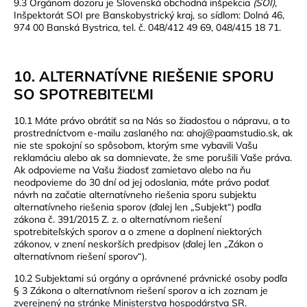
9.3 Orgánom dozoru je Slovenská obchodná inšpekcia
(SOI)
,
Inšpektorát SOI pre Banskobystrický kraj, so sídlom: Dolná 46,
974 00 Banská Bystrica, tel. č.
048/412 49 69, 048/415 18 71.
10. ALTERNATÍVNE RIEŠENIE SPORU
SO SPOTREBITEĽMI
10.1 Máte právo obrátiť sa na Nás so žiadosťou o nápravu, a to
prostredníctvom e-mailu zaslaného na:
ahoj@paamstudio.sk
, ak
nie ste spokojní so spôsobom, ktorým sme vybavili Vašu
reklamáciu alebo ak sa domnievate, že sme porušili Vaše práva.
Ak odpovieme na Vašu žiadosť zamietavo alebo na ňu
neodpovieme do 30 dní od jej odoslania, máte právo podať
návrh na začatie alternatívneho riešenia sporu subjektu
alternatívneho riešenia sporov (ďalej len „
Subjekt
“) podľa
zákona č. 391/2015 Z. z. o alternatívnom riešení
spotrebiteľských sporov a o zmene a doplnení niektorých
zákonov, v znení neskorších predpisov (ďalej len „Zákon o
alternatívnom riešení sporov“).
10.2 Subjektami sú orgány a oprávnené právnické osoby podľa
§ 3 Zákona o alternatívnom riešení sporov a ich zoznam je
zverejnený na stránke Ministerstva hospodárstva SR.