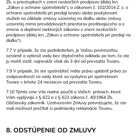
Zb. o priestupkoch v znení neskorších predpisov (ďalej len
„Zákon o ochrane spotrebiteľa“), a zákonom č. 102/2014 Z. z. o
ochrane spotrebiteľa pri predaji tovaru alebo poskytovaní
služieb na základe zmluvy uzavretej na diaľku alebo zmluvy
uzavretej mimo prevádzkových priestorov predávajúceho a o
zmene a doplnení niektorých zákonov v znení neskorších
predpisov (ďalej len „Zákon o ochrane spotrebiteľa pri predaji na
diaľku“).
7.7 V prípade, že ste podnikateľom, je Vašou povinnosťou
oznámiť a vytknúť vadu bez zbytočného odkladu po tom, čo ste
ju mohli zistiť, najneskôr však do 3 dní od prevzatia Tovaru.
7.9 V prípade, že ste spotrebiteľ, máte právo uplatniť práva zo
zodpovednosti za vady, ktoré sa vyskytnú pri spotrebnom
Tovare v lehote 24 mesiacov od prevzatia Tovaru.
7.10 Týmto sme Vás riadne poučili o Vašich právach, ktoré
Vám vyplývajú z § 622 a z § 623 zákona č. 40/1964 Zb.
Občiansky zákonník. Uzatvorením Zmluvy potvrdzujete, že ste
mali možnosť prečítať si podmienky reklamácie Tovaru.
8. ODSTÚPENIE OD ZMLUVY