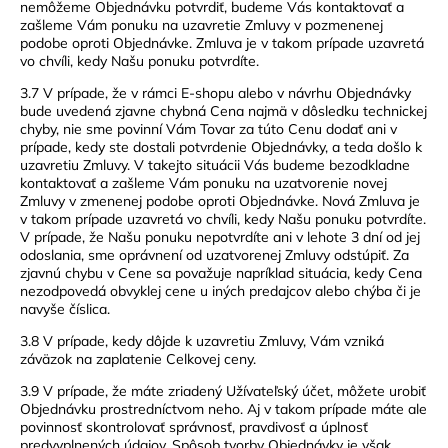
nemôžeme Objednávku potvrdiť, budeme Vás kontaktovať a
zašleme Vám ponuku na uzavretie Zmluvy v pozmenenej
podobe oproti Objednávke. Zmluva je v takom prípade uzavretá
vo chvíli, kedy Našu ponuku potvrdíte.
3.7 V prípade, že v rámci E-shopu alebo v návrhu Objednávky
bude uvedená zjavne chybná Cena najmä v dôsledku technickej
chyby, nie sme povinní Vám Tovar za túto Cenu dodať ani v
prípade, kedy ste dostali potvrdenie Objednávky, a teda došlo k
uzavretiu Zmluvy. V takejto situácii Vás budeme bezodkladne
kontaktovať a zašleme Vám ponuku na uzatvorenie novej
Zmluvy v zmenenej podobe oproti Objednávke. Nová Zmluva je
v takom prípade uzavretá vo chvíli, kedy Našu ponuku potvrdíte.
V prípade, že Našu ponuku nepotvrdíte ani v lehote 3 dní od jej
odoslania, sme oprávnení od uzatvorenej Zmluvy odstúpiť. Za
zjavnú chybu v Cene sa považuje napríklad situácia, kedy Cena
nezodpovedá obvyklej cene u iných predajcov alebo chýba či je
navyše číslica.
3.8 V prípade, kedy dôjde k uzavretiu Zmluvy, Vám vzniká
záväzok na zaplatenie Celkovej ceny.
3.9 V prípade, že máte zriadený Užívateľský účet, môžete urobiť
Objednávku prostredníctvom neho. Aj v takom prípade máte ale
povinnosť skontrolovať správnosť, pravdivosť a úplnosť
predvyplnených údajov. Spôsob tvorby Objednávky je však