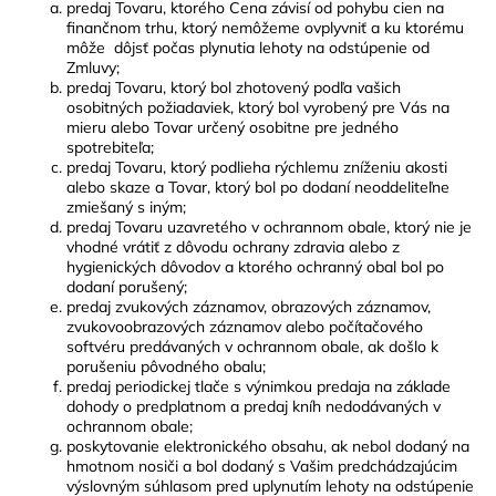
predaj Tovaru, ktorého Cena závisí od pohybu cien na
finančnom trhu, ktorý nemôžeme ovplyvniť a ku ktorému
môže dôjsť počas plynutia lehoty na odstúpenie od
Zmluvy;
predaj Tovaru, ktorý bol zhotovený podľa vašich
osobitných požiadaviek, ktorý bol vyrobený pre Vás na
mieru alebo Tovar určený osobitne pre jedného
spotrebiteľa;
predaj Tovaru, ktorý podlieha rýchlemu zníženiu akosti
alebo skaze a Tovar, ktorý bol po dodaní neoddeliteľne
zmiešaný s iným;
predaj Tovaru uzavretého v ochrannom obale, ktorý nie je
vhodné vrátiť z dôvodu ochrany zdravia alebo z
hygienických dôvodov a ktorého ochranný obal bol po
dodaní porušený;
predaj zvukových záznamov, obrazových záznamov,
zvukovoobrazových záznamov alebo počítačového
softvéru predávaných v ochrannom obale, ak došlo k
porušeniu pôvodného obalu;
predaj periodickej tlače s výnimkou predaja na základe
dohody o predplatnom a predaj kníh nedodávaných v
ochrannom obale;
poskytovanie elektronického obsahu, ak nebol dodaný na
hmotnom nosiči a bol dodaný s Vašim predchádzajúcim
výslovným súhlasom pred uplynutím lehoty na odstúpenie