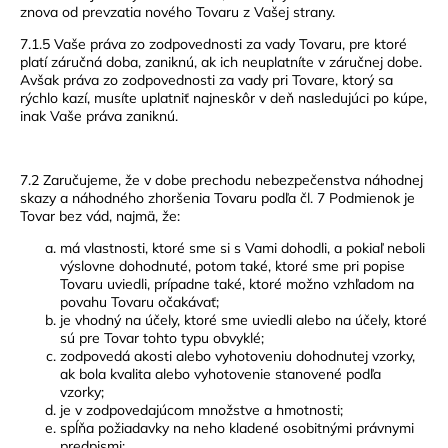
znova od prevzatia nového Tovaru z Vašej strany.
7.1.5 Vaše práva zo zodpovednosti za vady Tovaru, pre ktoré
platí záručná doba, zaniknú, ak ich neuplatníte v záručnej dobe.
Avšak práva zo zodpovednosti za vady pri Tovare, ktorý sa
rýchlo kazí, musíte uplatniť najneskôr v deň nasledujúci po kúpe,
inak Vaše práva zaniknú.
7.2 Zaručujeme, že v dobe prechodu nebezpečenstva náhodnej
skazy a náhodného zhoršenia Tovaru podľa čl. 7 Podmienok je
Tovar bez vád, najmä, že:
má vlastnosti, ktoré sme si s Vami dohodli, a pokiaľ neboli
výslovne dohodnuté, potom také, ktoré sme pri popise
Tovaru uviedli, prípadne také, ktoré možno vzhľadom na
povahu Tovaru očakávať;
je vhodný na účely, ktoré sme uviedli alebo na účely, ktoré
sú pre Tovar tohto typu obvyklé;
zodpovedá akosti alebo vyhotoveniu dohodnutej vzorky,
ak bola kvalita alebo vyhotovenie stanovené podľa
vzorky;
je v zodpovedajúcom množstve a hmotnosti;
spĺňa požiadavky na neho kladené osobitnými právnymi
predpismi;