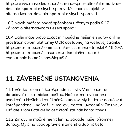
https://www.mhsr.sk/obchod/ochrana-spotrebitela/alternativne-
riesenie-spotrebitelskych-sporov-1/zoznam-subjektov-
alternativneho-riesenia-spotrebitelskych-sporov-1
.
10.3 Návrh môžete podať spôsobom určeným podľa § 12
Zákona o alternatívnom riešení sporov.
10.4 Ďalej máte právo začať mimosúdne riešenie sporov online
prostredníctvom platformy ODR dostupnej na webovej stránke
https://ec.europa.eu/commission/presscorner/detail/sk/IP_16_297
,
https://ec.europa.eu/consumers/odr/main/index.cfm?
event=main.home2.show&lng=SK
.
11. ZÁVEREČNÉ USTANOVENIA
11.1 Všetku písomnú korešpondenciu si s Vami budeme
doručovať elektronickou poštou. Naša e-mailová adresa je
uvedená u Našich identifikačných údajov. My budeme doručovať
korešpondenciu na Vašu e-mailovú adresu uvedenú v Zmluve, v
Užívateľskom účte alebo cez ktorú ste nás kontaktovali.
11.2 Zmluvu je možné meniť len na základe našej písomnej
dohody. My sme však oprávnení zmeniť a doplniť tieto