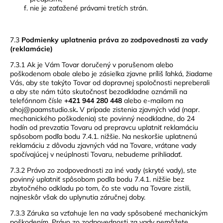
nie je zaťažené právami tretích strán.
7.3
Podmienky uplatnenia práva zo zodpovednosti za vady
(reklamácie)
7.3.1 Ak je Vám Tovar doručený v porušenom alebo
poškodenom obale alebo je zásielka zjavne príliš ľahká, žiadame
Vás, aby ste takýto Tovar od dopravnej spoločnosti nepreberali
a aby ste nám túto skutočnosť bezodkladne oznámili na
telefónnom čísle
+421 944 280 448
alebo e-mailom na
ahoj@paamstudio.sk
.
V prípade zistenia zjavných vád (napr.
mechanického poškodenia) ste povinný neodkladne, do 24
hodín od prevzatia Tovaru od prepravcu uplatniť reklamáciu
spôsobom podľa bodu 7.4.1. nižšie. Na neskoršie uplatnenú
reklamáciu z dôvodu zjavných vád na Tovare, vrátane vady
spočívajúcej v neúplnosti Tovaru, nebudeme prihliadať.
7.3.2 Právo zo zodpovednosti za iné vady (skryté vady), ste
povinný uplatniť spôsobom podľa bodu 7.4.1. nižšie bez
zbytočného odkladu po tom, čo ste vadu na Tovare zistili,
najneskôr však do uplynutia záručnej doby.
7.3.3 Záruka sa vzťahuje len na vady spôsobené mechanickým
poškodením. Právo zo zodpovednosti za vady nemôžete