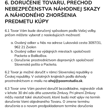
6. DORUČENIE TOVARU, PRECHOD
NEBEZPEČENSTVA NÁHODNEJ SKAZY
A NÁHODNÉHO ZHORŠENIA
PREDMETU KÚPY
6.1 Tovar Vám bude doručený spôsobom podľa Vašej voľby,
pričom môžete vyberať z nasledujúcich možností:
Osobný odber u Nás na adrese Lukovská cesta 3097/31,
962 21 Zvolen
Osobný odber na výdajných miestach spoločnosti
Packeta a BalíkoBox.
Doručenie prostredníctvom dopravných spoločností
Slovenská pošta a Packeta.
6.2 Tovar je možné doručiť v rámci Slovenskej republiky a
Českej republiky. V ostatných krajinách podľa dohody
prostredníctvom e-mailu na
ahoj@paamstudio.sk
.
6.3 Tovar sme Vám povinní doručiť bezodkladne, najneskôr však
v lehote 30 dní odo dňa uzavretia Zmluvy. Pri plnení Zmluvy
môžu nastať také skutočnosti, ktoré budú mať vplyv na termín
doručenia Vami objednaného Tovaru. O zmene termínu
doručenia a o novom predpokladanom termíne doručenia