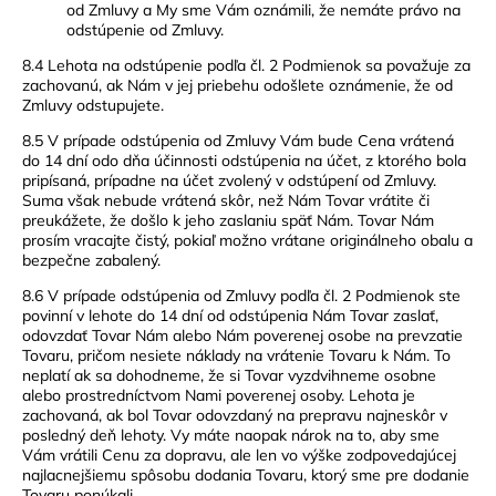
od Zmluvy a My sme Vám oznámili, že nemáte právo na
odstúpenie od Zmluvy.
8.4 Lehota na odstúpenie podľa čl. 2 Podmienok sa považuje za
zachovanú, ak Nám v jej priebehu odošlete oznámenie, že od
Zmluvy odstupujete.
8.5 V prípade odstúpenia od Zmluvy Vám bude Cena vrátená
do 14 dní odo dňa účinnosti odstúpenia na účet, z ktorého bola
pripísaná, prípadne na účet zvolený v odstúpení od Zmluvy.
Suma však nebude vrátená skôr, než Nám Tovar vrátite či
preukážete, že došlo k jeho zaslaniu späť Nám. Tovar Nám
prosím vracajte čistý, pokiaľ možno vrátane originálneho obalu a
bezpečne zabalený.
8.6 V prípade odstúpenia od Zmluvy podľa čl. 2 Podmienok ste
povinní v lehote do 14 dní od odstúpenia Nám Tovar zaslať,
odovzdať Tovar Nám alebo Nám poverenej osobe na prevzatie
Tovaru, pričom nesiete náklady na vrátenie Tovaru k Nám. To
neplatí ak sa dohodneme, že si Tovar vyzdvihneme osobne
alebo prostredníctvom Nami poverenej osoby. Lehota je
zachovaná, ak bol Tovar odovzdaný na prepravu najneskôr v
posledný deň lehoty. Vy máte naopak nárok na to, aby sme
Vám vrátili Cenu za dopravu, ale len vo výške zodpovedajúcej
najlacnejšiemu spôsobu dodania Tovaru, ktorý sme pre dodanie
Tovaru ponúkali.